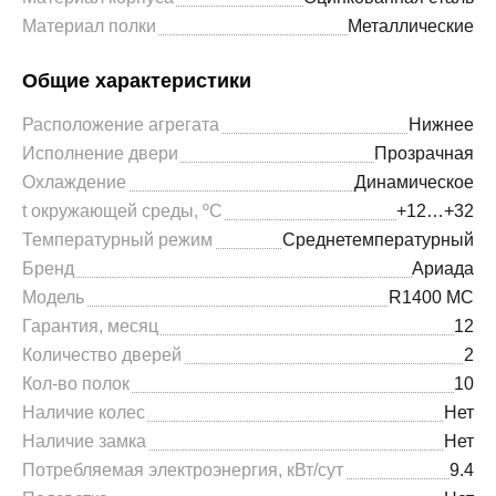
Материал полки
Металлические
Общие характеристики
Расположение агрегата
Нижнее
Исполнение двери
Прозрачная
Охлаждение
Динамическое
t окружающей среды, ºС
+12…+32
Температурный режим
Среднетемпературный
Бренд
Ариада
Модель
R1400 МC
Гарантия, месяц
12
Количество дверей
2
Кол-во полок
10
Наличие колес
Нет
Наличие замка
Нет
Потребляемая электроэнергия, кВт/сут
9.4