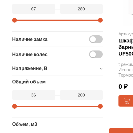
—
Артику
Наличие замка
Шкаф
барн
UF50
Наличие колес
t режим
Напряжение, В
Исполн
Термос
Общий объем
0 ₽
—
Объем, м3