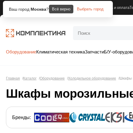
Москва
Компания
Доставка и оплата
Т
Ваш город
Москва
?
Всё верно
Выбрать город
Оборудование
Климатическая техника
Запчасти
Б/У-оборудов
Главная
Каталог
Оборудование
Холодильное оборудование
Шкафы 
Шкафы морозильные
Бренды: