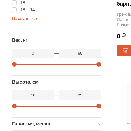
-18
барн
-18...-14
t режим
Показать все
Исполн
Размер
0 ₽
Вес, кг
—
Высота, см
—
Гарантия, месяц