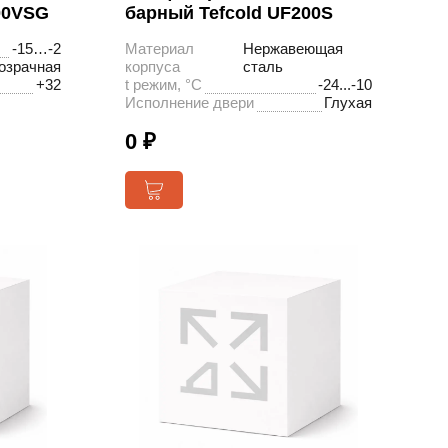
00VSG
барный Tefcold UF200S
-15…-2
Материал
Нержавеющая
озрачная
корпуса
сталь
+32
t режим, °С
-24...-10
Исполнение двери
Глухая
0 ₽