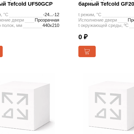
ый Tefcold UF50GCP
барный Tefcold GF2
, °С
-24...-12
t режим, °С
ение двери
Прозрачная
Исполнение двери
Пр
 полок, мм
440x210
t окружающей среды, ºС
0 ₽