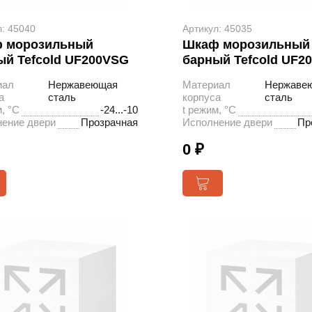
л: 45040
Артикул: 45035
 морозильный
Шкаф морозильный
ый Tefcold UF200VSG
барный Tefcold UF2
иал
Нержавеющая
Материал
Нержаве
а
сталь
корпуса
сталь
, °С
-24...-10
t режим, °С
ение двери
Прозрачная
Исполнение двери
Пр
0 ₽