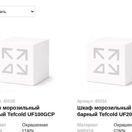
л: 45038
Артикул: 45034
 морозильный
Шкаф морозильный
ый Tefcold UF100GCP
барный Tefcold UF2
иал
Окрашенная
Материал
Окрашен
а
сталь
корпуса
сталь