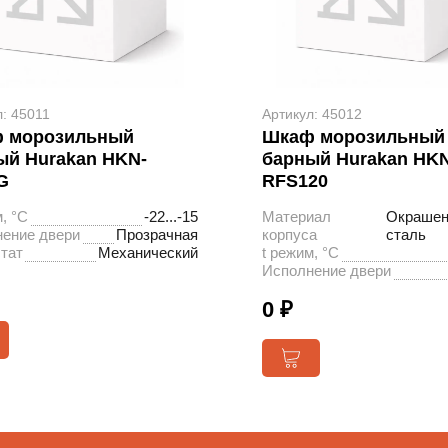
л: 45011
Артикул: 45012
 морозильный
Шкаф морозильный
ый Hurakan HKN-
барный Hurakan HKN
G
RFS120
, °С
-22...-15
Материал
Окрашен
ение двери
Прозрачная
корпуса
сталь
тат
Механический
t режим, °С
Исполнение двери
0 ₽