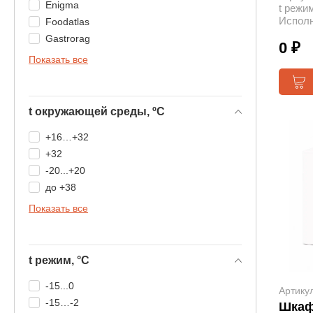
Enigma
t режим
Исполн
Foodatlas
Gastrorag
0 ₽
Показать все
t окружающей среды, ºС
+16…+32
+32
-20...+20
до +38
Показать все
t режим, °С
-15...0
Артику
-15…-2
Шкаф