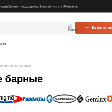
ендер
Сервис и поддержка
Новости и статьи
Контакты
Каталог т
ание
морозильные барные
 барные