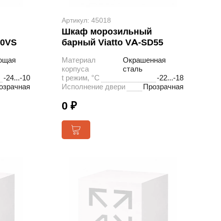
Артикул: 45018
Шкаф морозильный
00VS
барный Viatto VA-SD55
ющая
Материал
Окрашенная
корпуса
сталь
-24...-10
t режим, °С
-22...-18
озрачная
Исполнение двери
Прозрачная
0 ₽