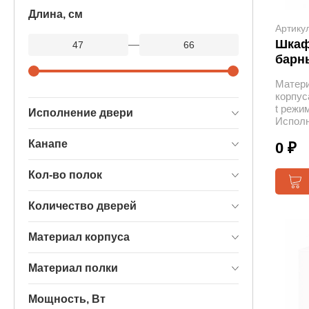
Длина, см
Артику
Шкаф
—
барн
Матер
корпус
t режим
Исполнение двери
Исполн
Канапе
0 ₽
Кол-во полок
Количество дверей
Материал корпуса
Материал полки
Мощность, Вт