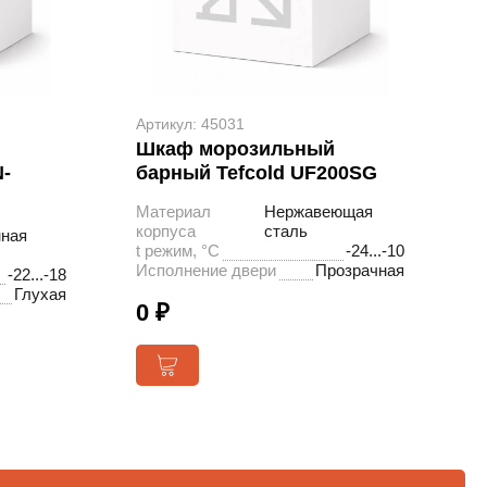
Артикул: 45031
Шкаф морозильный
-
барный Tefcold UF200SG
Материал
Нержавеющая
корпуса
сталь
ная
t режим, °С
-24...-10
Исполнение двери
Прозрачная
-22...-18
Глухая
0 ₽