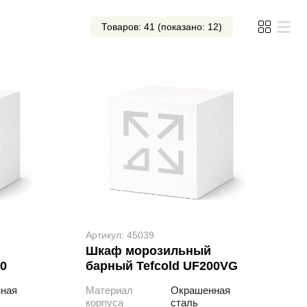
Товаров: 41 (показано: 12)
Артикул: 45039
Шкаф морозильный
00
барный Tefcold UF200VG
ная
Материал
Окрашенная
корпуса
сталь