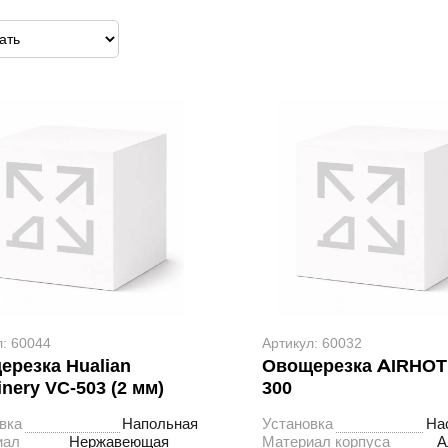
л: 60044
Артикул: 60032
ерезка Hualian
Овощерезка AIRHOT
nery VC-503 (2 мм)
300
вка
Напольная
Установка
На
иал
Нержавеющая
Материал корпуса
А