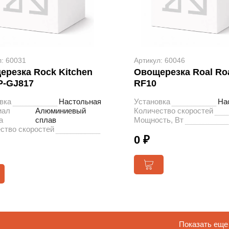
л: 60031
Артикул: 60046
ерезка Rock Kitchen
Овощерезка Roal Roa
P-GJ817
RF10
вка
Настольная
Установка
На
иал
Алюминиевый
Количество скоростей
а
сплав
Мощность, Вт
ство скоростей
0 ₽
Показать еще