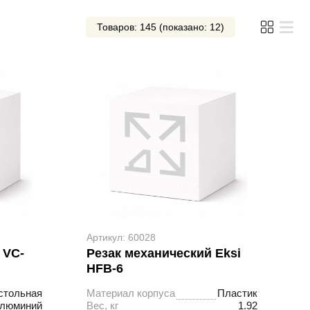
Товаров: 145 (показано: 12)
Артикул: 60028
 VC-
Резак механический Eksi
HFB-6
стольная
Материал корпуса
Пластик
люминий
Вес, кг
1.92