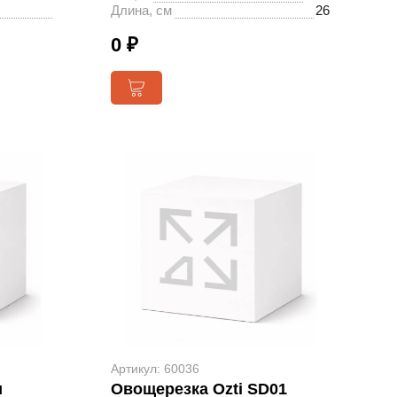
Длина, см
26
0 ₽
Артикул: 60036
и
Овощерезка Ozti SD01