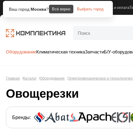
Москва
Компания
Доставка и оплата
Т
Ваш город
Москва
?
Всё верно
Выбрать город
Оборудование
Климатическая техника
Запчасти
Б/У-оборудов
Главная
Каталог
Оборудование
Электромеханическое и технологичес
Овощерезки
Бренды: