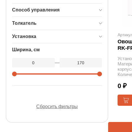
Способ управления
Толкатель
Артику
Установка
Овощ
RK-F
Ширина, см
Устано
—
Матер
корпус
Количе
0 ₽
Сбросить фильтры