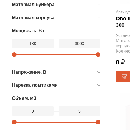
Материал бункера
Артику
Материал корпуса
Овощ
300
Мощность, Вт
Устано
Матер
—
корпус
Количе
0 ₽
Напряжение, В
Нарезка ломтиками
Объем, м3
—