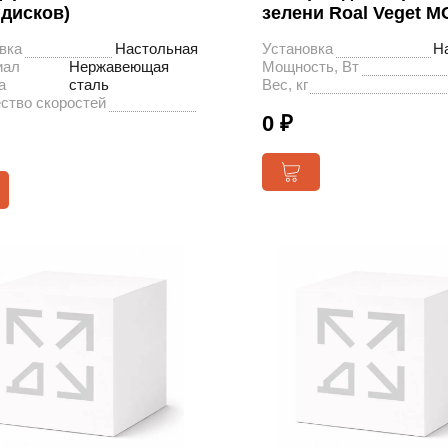
 дисков)
зелени Roal Veget M
вка
Настольная
Установка
Н
иал
Нержавеющая
Мощность, Вт
а
сталь
Вес, кг
ство скоростей
0 ₽