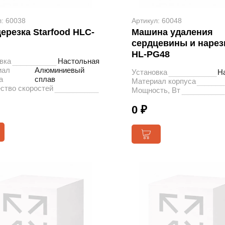
л: 60038
Артикул: 60048
ерезка Starfood HLC-
Машина удаления
сердцевины и нарез
HL-PG48
вка
Настольная
иал
Алюминиевый
Установка
Н
а
сплав
Материал корпуса
ство скоростей
Мощность, Вт
0 ₽