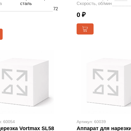
а
сталь
Скорость, об/мин
72
0 ₽
л: 60054
Артикул: 60039
ерезка Vortmax SL58
Аппарат для нарезк