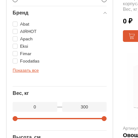
корпус
Вес, кг
Бренд
0 ₽
Abat
AIRHOT
Apach
Eksi
Fimar
Foodatlas
Показать все
Вес, кг
—
Артику
Овощ
Высота, см