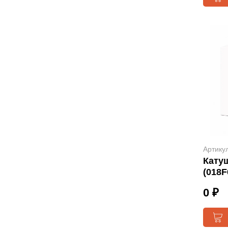
Артику
Кату
(018F
0 ₽