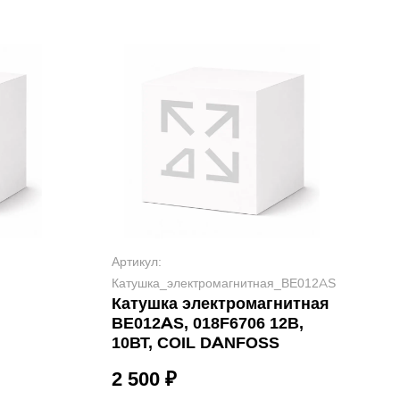
Артикул:
Катушка_электромагнитная_BE012AS
Катушка электромагнитная
BE012AS, 018F6706 12В,
10ВТ, COIL DANFOSS
2 500 ₽