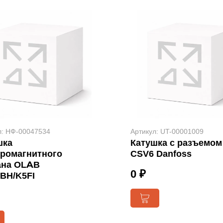
л: НФ-00047534
Артикул: UT-00001009
шка
Катушка с разъемом
тромагнитного
CSV6 Danfoss
ана OLAB
0 ₽
0BH/K5FI