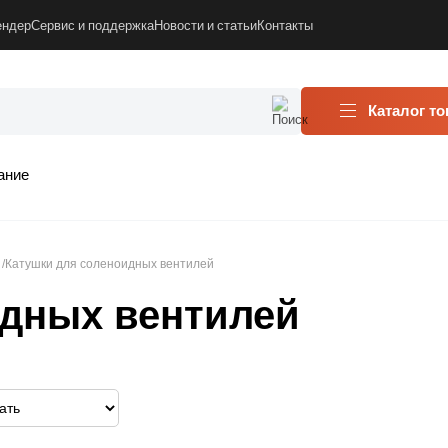
ендер
Сервис и поддержка
Новости и статьи
Контакты
Каталог т
ание
Катушки для соленоидных вентилей
идных вентилей