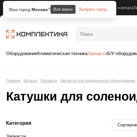
Москва
Компания
Доставка и оплата
Т
Ваш город
Москва
?
Всё верно
Выбрать город
Оборудование
Климатическая техника
Запчасти
Б/У-оборудов
Главная
Каталог
Запчасти
Запчасти для холодильного оборудования
Катушки для солено
Категория
Запчасти