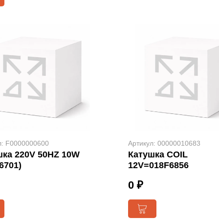
л: F0000000600
Артикул: 00000010683
шка 220V 50HZ 10W
Катушка COIL
6701)
12V=018F6856
0 ₽