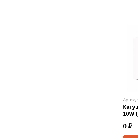
Артику
Кату
10W (
0 ₽