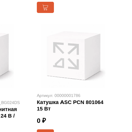
Артикул: 00000001786
Катушка ASC PCN 801064
я_BG024DS
15 Вт
нитная
24 В /
0 ₽