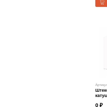
Артику
Штек
катуш
0 ₽