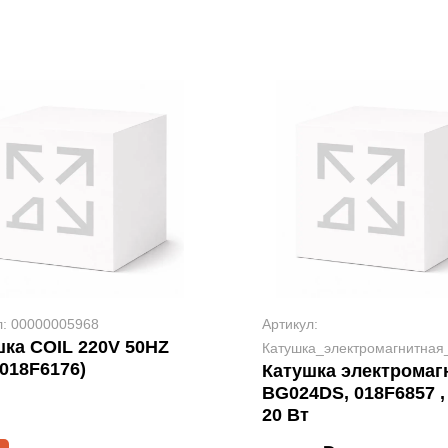
л: 00000005968
Артикул:
шка COIL 220V 50HZ
Катушка_электромагнитна
018F6176)
Катушка электромаг
BG024DS, 018F6857 , 
20 Вт