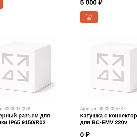
5 000 ₽
л: 00000012378
Артикул: 00000025737
ерный разъем для
Катушка с коннекто
ки IP65 9150/R02
для BC-EMV 220v
0 ₽