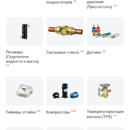
31
давления
конденсаторов
74
(Прессостаты)
Ресиверы
24
36
Смотровые стёкла
Датчики
(Отделители
жидкости и масла)
42
39
528
Терморегулирующие
Таймеры оттайки
Компрессоры
74
вентили (ТРВ)