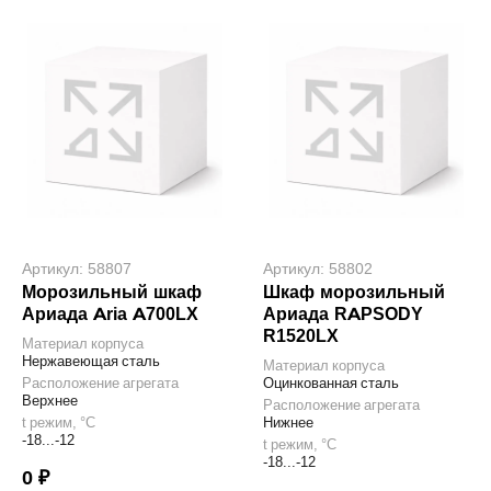
Артикул: 58807
Артикул: 58802
Морозильный шкаф
Шкаф морозильный
Ариада Aria A700LX
Ариада RAPSODY
R1520LX
Материал корпуса
Нержавеющая сталь
Материал корпуса
Расположение агрегата
Оцинкованная сталь
Верхнее
Расположение агрегата
t режим, °С
Нижнее
-18...-12
t режим, °С
-18...-12
0 ₽