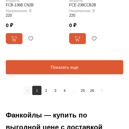
Модель
Модель
FCB-136B CN2B
FCE-238CCB2B
Напряжение, В
Напряжение, В
220
220
0 ₽
0 ₽
Показать еще
1
2
3
4
...
25
26
Фанкойлы — купить по
выгодной цене с доставкой