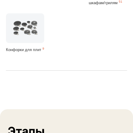
51
шкафам/грилям
9
Конфорки для плит