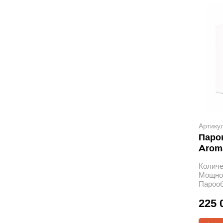
Артику
Паро
Arom
Количе
Мощнос
Пароо
225 