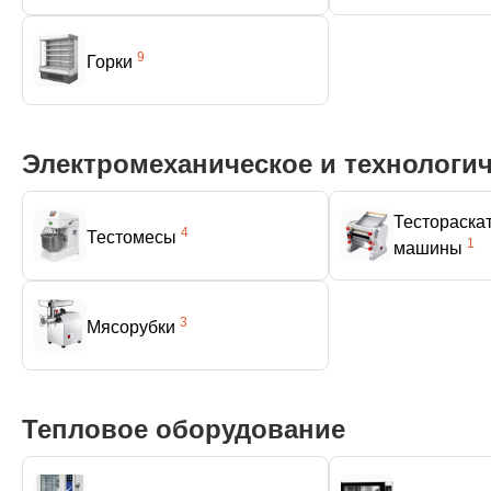
9
Горки
Электромеханическое и технологи
Тестораска
4
Тестомесы
1
машины
3
Мясорубки
Тепловое оборудование