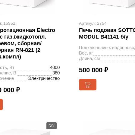
л: 15952
Артикул: 2754
ротационная Electro
Печь подовая SOTT
 с газ./жидкотопл.
MODUL B41141 б/у
ревом, сборная/
Подключение к водопрово
рная RN-821 (2
Вес, кг
ж.компл)
Длина, см
ть, Вт
4000
500 000 ₽
ение, В
380
ючение
Электричество
0 000 ₽
Б/У