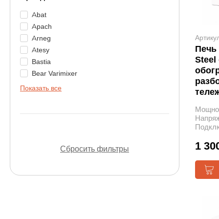
Abat
Apach
Артику
Arneg
Печь 
Atesy
Steel
Bastia
обог
Bear Varimixer
разбо
Показать все
теле
Мощнос
Напряж
Подкл
1 30
Сбросить фильтры