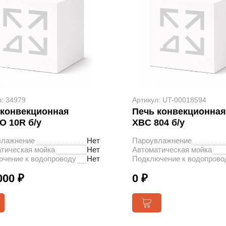
л: 34979
Артикул: UT-00018594
 конвекционная
Печь конвекционная
O 10R б/у
XBC 804 б/у
влажнение
Нет
Пароувлажнение
тическая мойка
Нет
Автоматическая мойка
чение к водопроводу
Нет
Подключение к водопрово
000 ₽
0 ₽