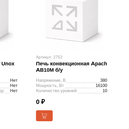
Артикул: 2752
 Unox
Печь конвекционная Apach
AB10M б/у
Нет
Напряжение, В
380
Нет
Мощность, Вт
16100
ду
Нет
Количество уровней
10
0 ₽