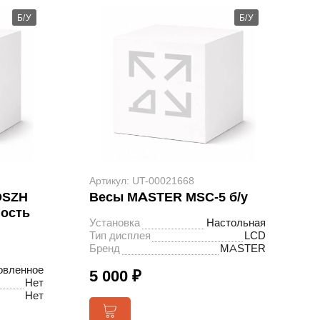
Б/У
Б/У
Артикул: UT-00021668
DSZH
Весы MASTER MSC-5 б/у
ность
Установка
Настольная
Тип дисплея
LCD
Бренд
MASTER
овленное
5 000 ₽
Нет
Нет