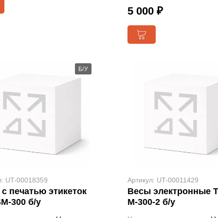
5 000 ₽
Б/У
л: UT-00018359
Артикул: UT-00011429
 с печатью этикеток
Весы электронные Т
SM-300 б/у
М-300-2 б/у