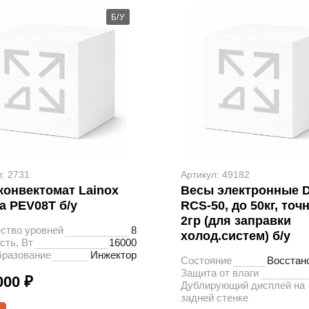
Б/У
л: 2731
Артикул: 49182
конвектомат Lainox
Весы электронные 
a PEV08T б/у
RCS-50, до 50кг, точ
2гр (для заправки
ство уровней
8
холод.систем) б/у
ть, Вт
16000
бразование
Инжектор
Состояние
Восстан
Защита от влаги
000 ₽
Дублирующий дисплей на
задней стенке