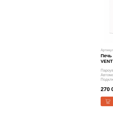
Артику
Печь
VENT
Пароу
Автома
Подклю
270 