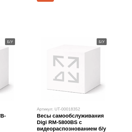
Б/У
Б/У
Артикул: UT-00018352
В-
Весы самообслуживания
Digi RM-5800BS с
видеораспознованием б/у