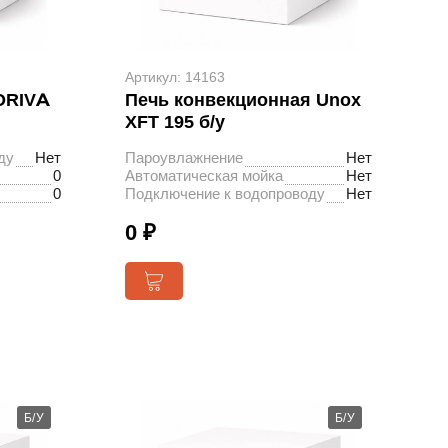
Артикул: 14163
ORIVA
Печь конвекционная Unox
XFT 195 б/у
ду
Нет
Пароувлажнение
Нет
0
Автоматическая мойка
Нет
0
Подключение к водопроводу
Нет
0 ₽
Б/У
Б/У