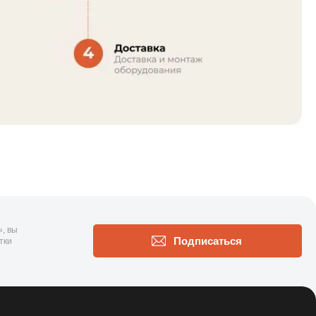
, вы
Подписаться
тки