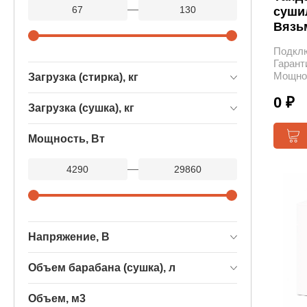
—
суши
Вязь
Подкл
Гарант
Мощнос
Загрузка (стирка), кг
0 ₽
Загрузка (сушка), кг
Мощность, Вт
—
Напряжение, В
Объем барабана (сушка), л
Объем, м3