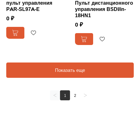
пульт управления
Пульт дистанционного
PAR-SL97A-E
управления BSDI/in-
18HN1
0 ₽
0 ₽
Показать еще
1
2