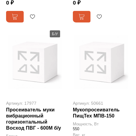
0 ₽
0 ₽
Б/У
Артикул: 17977
Артикул: 50661
Просеиватель муки
Мукопросеиватель
вибрационный
ПищТех МПВ-150
горизонтальный
Мощность, Вт
Восход ПВГ - 600М б/у
550
Вес, кг