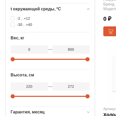
Бренд
Модел
t окружающей среды, ºС
0 ₽
-2…+12
-30…+40
Вес, кг
—
Высота, см
—
Артику
Гарантия, месяц
Холод