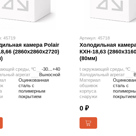
л: 45719
Артикул: 45718
ильная камера Polair
Холодильная камера 
8,66 (2860х2860х2720)
КХН-18,63 (2860х316
)
(80мм)
жающей среды, ºС
-30…+40
t окружающей среды, ºС
льный агрегат
Выносной
Холодильный агрегат
иал
Оцинкованная
Материал
Оцинкован
ок
сталь с
обшивок
сталь с
а
полимерным
корпуса
полимерн
жи
покрытием
снаружи
покрытием
0 ₽