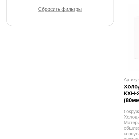
Сбросить фильтры
Артику
Холод
КХН-2
(80мм
t окру
Холоди
Матер
обшив
корпус