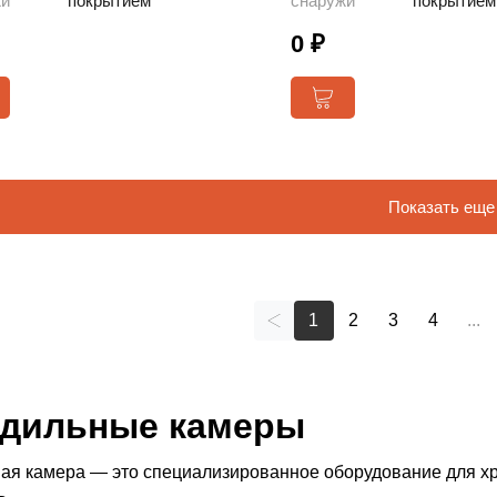
жи
покрытием
снаружи
покрытием
0 ₽
Показать еще
1
2
3
4
...
дильные камеры
ая камера — это специализированное оборудование для хр