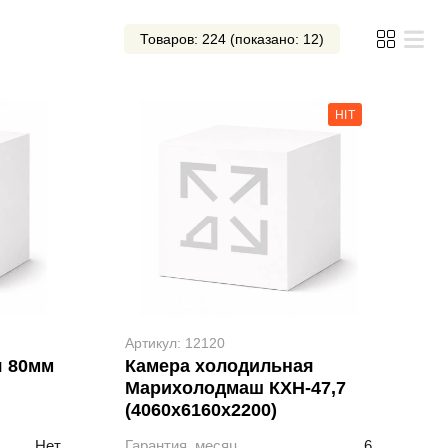
Товаров: 224 (показано: 12)
HIT
Артикул: 12120
я 80мм
Камера холодильная
Марихолодмаш КХН-47,7
(4060х6160х2200)
Нет
Гарантия, месяц
6