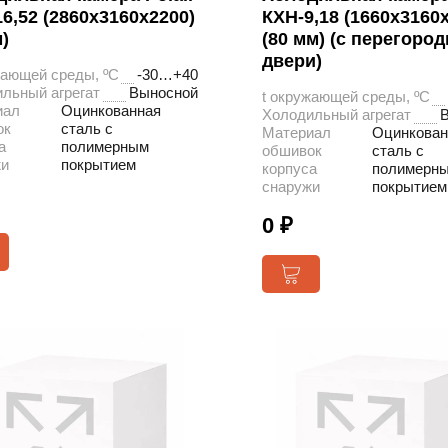
6,52 (2860х3160х2200)
КХН-9,18 (1660х3160
)
(80 мм) (с перегородк
двери)
жающей среды, ºС
-30…+40
льный агрегат
Выносной
t окружающей среды, ºС
иал
Оцинкованная
Холодильный агрегат
ок
сталь с
Материал
Оцинкован
а
полимерным
обшивок
сталь с
жи
покрытием
корпуса
полимерн
снаружи
покрытием
0 ₽