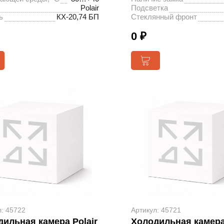
Polair
Подсветка
ь
КХ-20,74 БП
Стеклянный фронт
0 ₽
л: 45722
Артикул: 45721
ильная камера Polair
Холодильная камера 