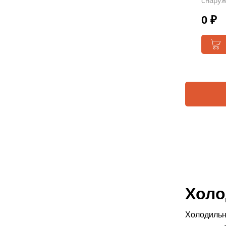
снару
0 ₽
Холо
Холодильн