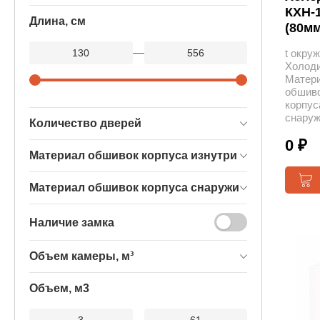
КХН-1
Длина, см
(80мм
—
t окру
Холоди
Матер
обшив
корпус
снару
Количество дверей
0 ₽
Материал обшивок корпуса изнутри
Материал обшивок корпуса снаружи
Наличие замка
Объем камеры, м³
Объем, м3
—