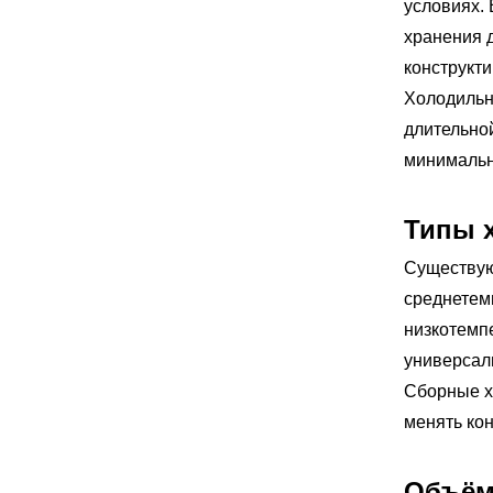
условиях.
хранения д
конструкт
Холодильн
длительно
минимальн
Типы 
Существую
среднетем
низкотемп
универсал
Сборные х
менять ко
Объём