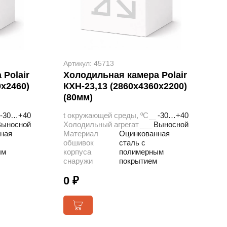
Артикул: 45713
Polair
Холодильная камера Polair
0х2460)
КХН-23,13 (2860х4360х2200)
(80мм)
-30…+40
t окружающей среды, ºС
-30…+40
Выносной
Холодильный агрегат
Выносной
ная
Материал
Оцинкованная
обшивок
сталь с
ым
корпуса
полимерным
снаружи
покрытием
0 ₽