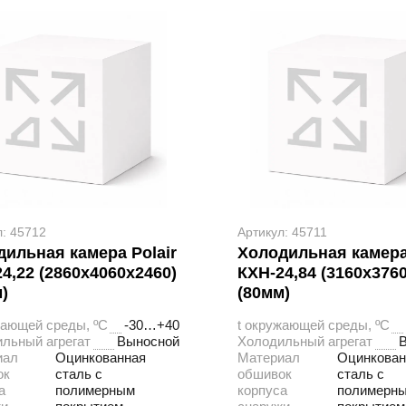
л: 45712
Артикул: 45711
ильная камера Polair
Холодильная камера 
4,22 (2860х4060х2460)
КХН-24,84 (3160х376
)
(80мм)
жающей среды, ºС
-30…+40
t окружающей среды, ºС
льный агрегат
Выносной
Холодильный агрегат
иал
Оцинкованная
Материал
Оцинкован
ок
сталь с
обшивок
сталь с
а
полимерным
корпуса
полимерн