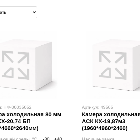
л: НФ-00035052
Артикул: 49565
ра холодильная 80 мм
Камера холодильна
Х-20,74 БП
АСК КХ-19,87м3
*4660*2640мм)
(1960*4960*2460)
жающей среды, ºС
-30…+40
Наличие замка