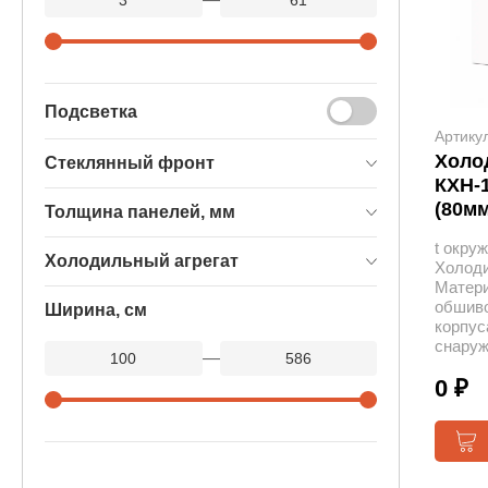
Подсветка
Артику
Холод
Стеклянный фронт
КХН-1
(80мм
Толщина панелей, мм
t окру
Холодильный агрегат
Холоди
Матер
обшив
Ширина, см
корпус
снару
—
0 ₽