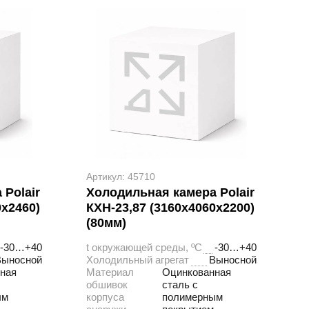
Артикул: 45710
Polair
Холодильная камера Polair
0х2460)
КХН-23,87 (3160х4060х2200)
(80мм)
-30…+40
t окружающей среды, ºС
-30…+40
Выносной
Холодильный агрегат
Выносной
ная
Материал
Оцинкованная
обшивок
сталь с
ым
корпуса
полимерным