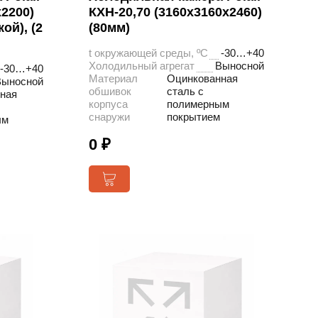
х2200)
КХН-20,70 (3160х3160х2460)
ой), (2
(80мм)
t окружающей среды, ºС
-30…+40
Холодильный агрегат
Выносной
-30…+40
Материал
Оцинкованная
Выносной
обшивок
сталь с
ная
корпуса
полимерным
снаружи
покрытием
ым
0 ₽