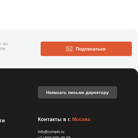
, вы
Подписаться
тки
Написать письмо директору
Контакты в г.
Москва
ги
info@comple.ru
+7 (499) 500-38-98