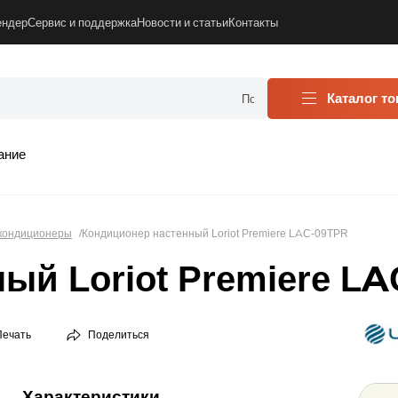
ендер
Сервис и поддержка
Новости и статьи
Контакты
Каталог т
ание
кондиционеры
Кондиционер настенный Loriot Premiere LAC-09TPR
ый Loriot Premiere L
Печать
Поделиться
Характеристики