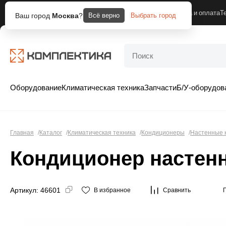
Москва
Компания
Доставка и оплата
Т
Ваш город
Москва
?
Всё верно
Выбрать город
Оборудование
Климатическая техника
Запчасти
Б/У-оборудов
Главная
Каталог
Климатическая техника
Кондиционеры
Настенные 
Кондиционер настенн
Артикул:
46601
В избранное
Сравнить