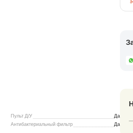
З
Н
Пульт Д/У
Да
Антибактериальный фильтр
Да