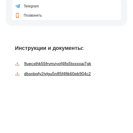
Telegram
Позвонить
Инструкции и документы:
9uecxthk55frvmzyof48s5toxxoai7gk
dbsnbqfy2jylgu5n85f4ftk60pb904c2