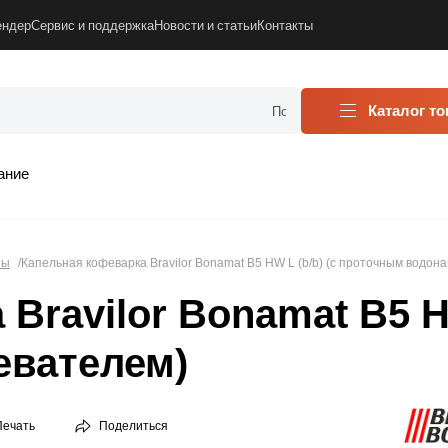
ендер
Сервис и поддержка
Новости и статьи
Контакты
Каталог т
ание
ны
Капельная кофеварка Bravilor Bonamat B5 HW L (b/b) (с проточным водон
Bravilor Bonamat B5 HW
евателем)
Печать
Поделиться