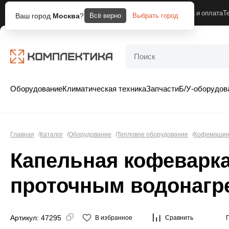
Москва
Компания
Доставка и оплата
Т
Ваш город
Москва
?
Всё верно
Выбрать город
Оборудование
Климатическая техника
Запчасти
Б/У-оборудов
Главная
Каталог
Оборудование
Тепловое оборудование
Кофемаши
Капельная кофеварка 
проточным водонагр
Артикул:
47295
В избранное
Сравнить