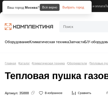
Москва
Компания
Доставка и оплата
Т
Ваш город
Москва
?
Всё верно
Выбрать город
Оборудование
Климатическая техника
Запчасти
Б/У-оборудов
Главная
Каталог
Климатическая техника
Обогреватели
Тепловые пу
Тепловая пушка газо
Артикул:
35888
В избранное
Сравнить