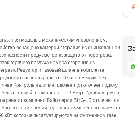
омпактная модель с механическим управлением,
З
ойство оснащено камерой сгорания из оцинкованной
безопасности предусмотрена защита от перегрева.
ок горячего воздуха Камера сгорания из
егрева Редуктор и газовый шланг в комплекте
продолжительность работы - 8 часов Режим 'без
плива Контроль наличия пламени (отключает подачу
бель с вилкой в комплекте - 1,2 метра Удобная ручка
агрева от компании Ballu серии BHG-LS отличаются
обогрева помещений в условиях умеренного климата.
0 кВт, которые эксплуатируются на сжиженном газе