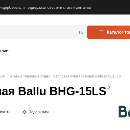
ендер
Сервис и поддержка
Новости и статьи
Контакты
Каталог т
ание
шки
Газовые тепловые пушки
Тепловая пушка газовая Ballu BHG-15LS
вая Ballu BHG-15LS
Печать
Поделиться